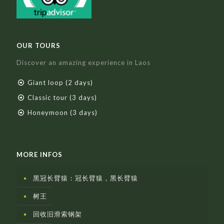
OUR TOURS
Discover an amazing experience in Laos
Giant loop (2 days)
Classic tour (3 days)
Honeymoon (3 days)
MORE INFOS
黑冠长臂猿：冠长臂猿，黑长臂猿
树王
回收旧滑索钢架