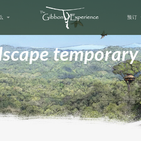
么
预订
dscape temporary